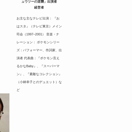
ュウツーの逆襲」出演者
経営者
お主な主なテレビ出演： 『お
はスタ』（テレビ東京）メイン
司会（1997–2001） 音楽・ナ
レーション： ポケモンシリー
ズ：パフォーマー、作詞家、出
演者 代表曲：『ポケモン言え
るかなBaby』、『スーパーマ
ン』、『素敵なコレクション』
（小林幸子とのデュエット）な
ど