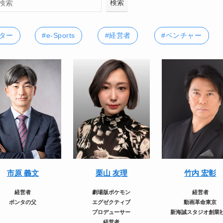
検索
ター
#e-Sports
#経営者
#ベンチャー
市原 義文
栗山 友理
竹内 宏彰
経営者
劇場版ポケモン
経営者
ポンタの父
エグゼクティブ
動画革命東京
プロデューサー
新海誠スタジオ創業
経営者